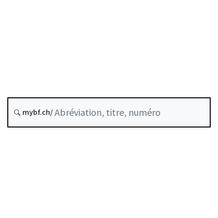
État le
Date d’origine :
Dernière modification :
Historique
mybf.ch/
Autorégulation reconnue par la FINMA
Table des matières