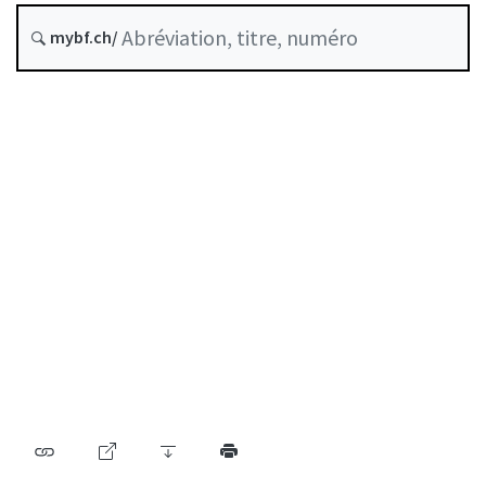
Date d’origine :
mybf.ch/
Recueil systématique :
0.221.556.1
Table des matières
Guide d’utilisation
Télécharger BF25
Autorégulation reconnue comme standard minimal
par la FINMA
Liste des auteurs
Liste des abréviations
Archive BF (depuis 2009)