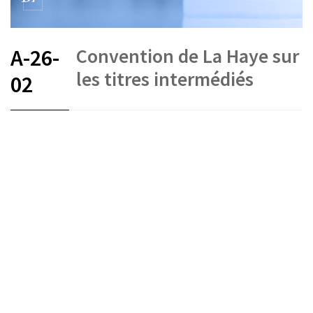
Convention de La Haye sur
A-26-
les titres intermédiés
02
FR
DE
EN
IT
Titres intermédiés
État le