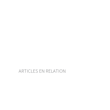
Guide d’utilisation
Télécharger BF25
Autorégulation reconnue
comme standard minimal par
la FINMA
Liste des auteurs
Liste des abréviations
Archive BF (depuis 2009)
ARTICLES EN RELATION
Credit Suisse