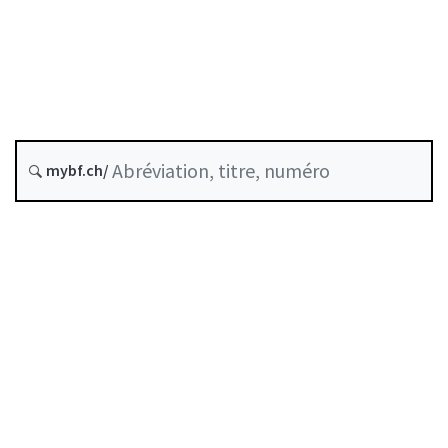
Placements collectifs
État le
Date d’origine :
Norme abrogée le :
31 décembre 2021
mybf.ch/
Autorégulation reconnue par la FINMA
Table des matières
Guide d’utilisation
Télécharger BF25