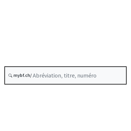
Prévoyance professionnelle
État le
Date d’origine :
Historique
mybf.ch/
Recueil systématique :
831.435.1
Table des matières