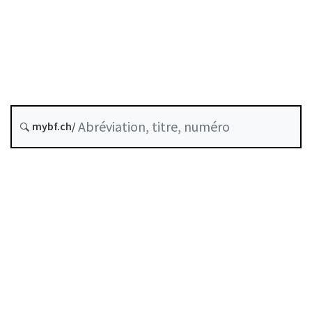
État le
Date d’origine :
Historique
mybf.ch/
Recueil systématique :
951.131
Table des matières
Guide d’utilisation
Télécharger BF25