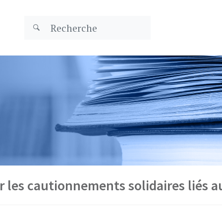
 les cautionnements solidaires liés 