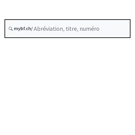
Date d’origine :
mybf.ch/
Historique
Table des matières
Guide d’utilisation
Télécharger BF25
Autorégulation reconnue comme standard minimal
par la FINMA
Liste des auteurs