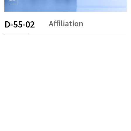
Affiliation
D-55-02
FR
DE
EN
IT
Arbitrage et médiation
État le