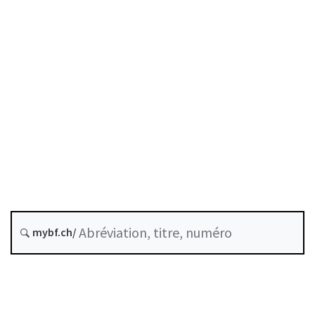
Date d’origine :
Version future : 1 octobre 2026
Historique
Recueil systématique :
950.1
mybf.ch/
Stablecoins