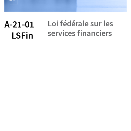
Loi fédérale sur les
A-21-01
services financiers
LSFin
FR
DE
EN
IT
État le