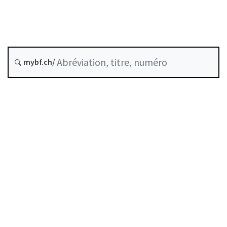
État le
Date d’origine :
mybf.ch/
Historique
Table des matières
Guide d’utilisation
Télécharger BF25
Autorégulation reconnue comme standard minimal
par la FINMA