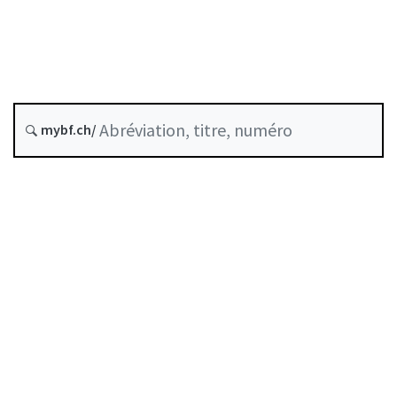
Dernière modification :
Historique
mybf.ch/
Table des matières
Guide d’utilisation
Télécharger BF25
Autorégulation reconnue comme standard minimal