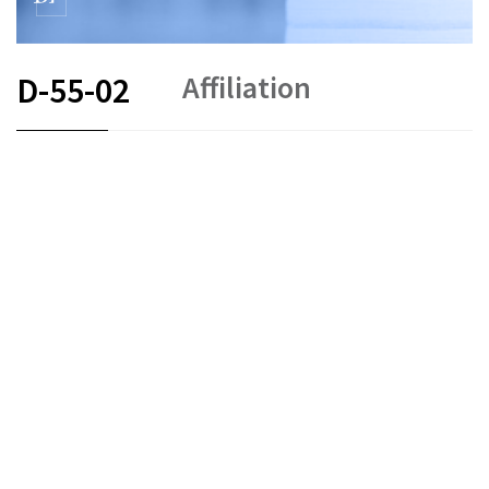
Affiliation
D-55-02
FR
DE
EN
IT
Arbitrage et médiation
État le