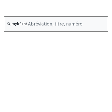
Date d’origine :
mybf.ch/
Historique
Table des matières
Guide d’utilisation
Télécharger BF25
Autorégulation reconnue comme standard minimal
par la FINMA
Liste des auteurs