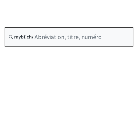
État le
mybf.ch/
Date d’origine :
Table des matières
Guide d’utilisation
Télécharger BF25
Autorégulation reconnue comme standard minimal
par la FINMA