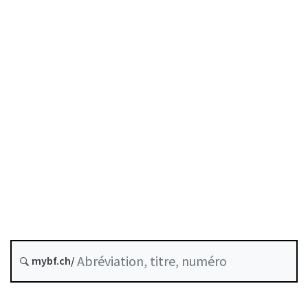
Date d’origine :
Historique
Recueil systématique :
958.1
Public liquidity backstop
Adaptation de la LIMF
mybf.ch/
Stablecoins