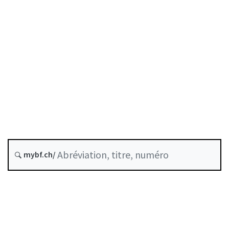
Date d’origine :
Dernière modification :
D-42-01
Règlement de l'OAR-G relatif aux
obligations des affiliés
Historique
mybf.ch/