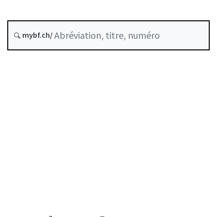
Assurances
Corporate governance
État le
mybf.ch/
Date d’origine :
Table des matières
Guide d’utilisation
Télécharger BF25
Autorégulation reconnue comme standard minimal
par la FINMA
Liste des auteurs
Liste des abréviations