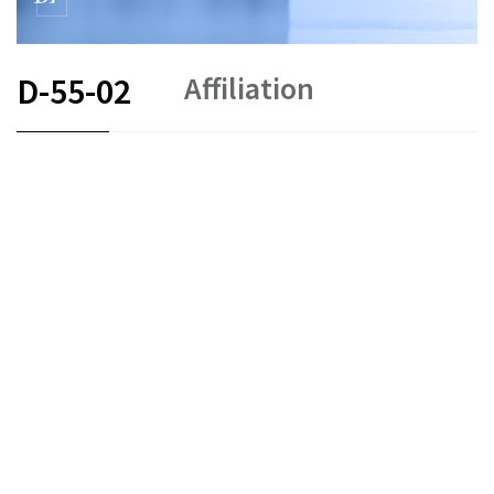
Affiliation
D-55-02
FR
DE
EN
IT
Arbitrage et médiation
État le