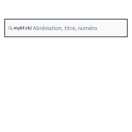
Date d’origine :
mybf.ch/
Historique
Table des matières
Guide d’utilisation
Télécharger BF25
Autorégulation reconnue comme standard minimal
par la FINMA
Liste des auteurs