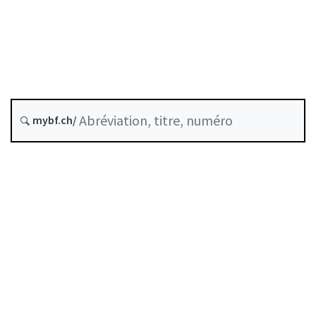
État le
Date d’origine :
Dernière modification :
mybf.ch/
Historique
Table des matières
Guide d’utilisation
Télécharger BF25