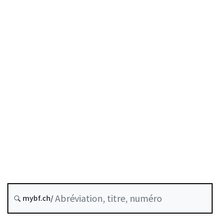
État le
Date d’origine :
Version future : 1 janvier 2027
Historique
Recueil systématique :
952.03
Loi sur les banques - Fonds propres - Participations dans
mybf.ch/
des filiales étrangères