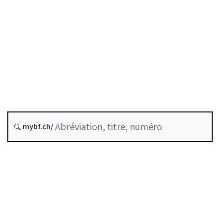
Fonds propres
État le
Date d’origine :
Dernière modification :
mybf.ch/
Historique
Table des matières