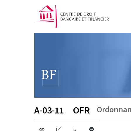
Ordonnanc
A-03-11
OFR