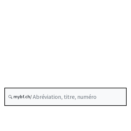
État le
Date d’origine :
Version future : 1 octobre 2026
Historique
Recueil systématique :
955.0
mybf.ch/
Stablecoins