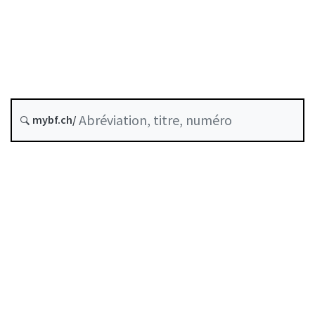
État le
Date d’origine :
Version future : 1 janvier 2027
Historique
mybf.ch/
Recueil systématique :
956.122
Table des matières
Guide d’utilisation
Télécharger BF25