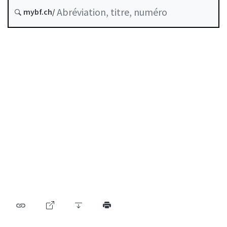
État le
mybf.ch/
Date d’origine :
Table des matières
Guide d’utilisation
Télécharger BF25
Autorégulation reconnue comme standard minimal
par la FINMA
Liste des auteurs
Liste des abréviations
Archive BF (depuis 2009)