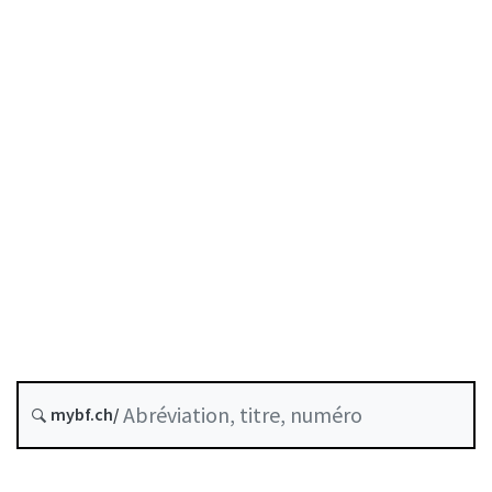
Date d’origine :
Version future : 1 janvier 2027
Historique
Recueil systématique :
956.1
Public liquidity backstop
Modification de la LFINMA et d'autres actes touchant au
mybf.ch/
domaine de la coopération internationale