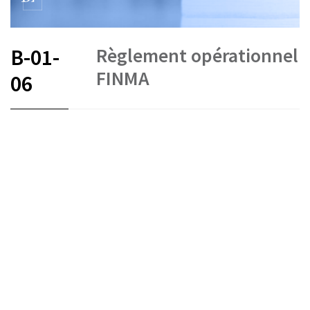
Règlement opérationnel
B-01-
FINMA
06
FR
DE
État le