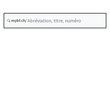
Date d’origine :
mybf.ch/
Historique
Table des matières
Guide d’utilisation
Télécharger BF25
Autorégulation reconnue comme standard minimal
par la FINMA
Liste des auteurs