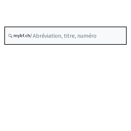
État le
Date d’origine :
Historique
mybf.ch/
Recueil systématique :
952.033.21
Table des matières
Guide d’utilisation
Télécharger BF25
Autorégulation reconnue comme standard minimal
par la FINMA