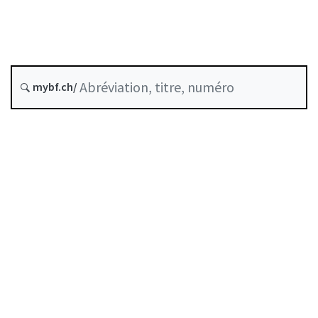
État le
Date d’origine :
mybf.ch/
Historique
Table des matières
Guide d’utilisation
Télécharger BF25
Autorégulation reconnue comme standard minimal
par la FINMA