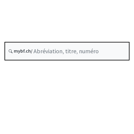
Organe de révision
État le
Date d’origine :
Historique
mybf.ch/
Recueil systématique :
221.302.33
Table des matières
Guide d’utilisation
Télécharger BF25