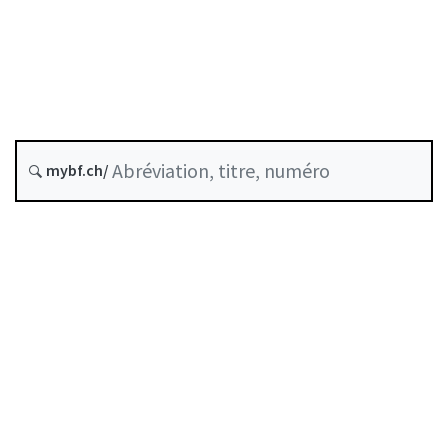
Organe de révision
État le
Date d’origine :
Historique
mybf.ch/
Recueil systématique :
221.302.33
Table des matières
Guide d’utilisation
Télécharger BF25