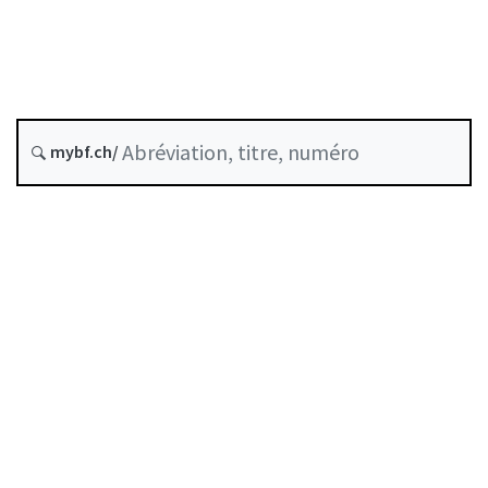
État le
Date d’origine :
Historique
mybf.ch/
Recueil systématique :
952.022.2
Table des matières
Guide d’utilisation
Télécharger BF25
Autorégulation reconnue comme standard minimal
par la FINMA