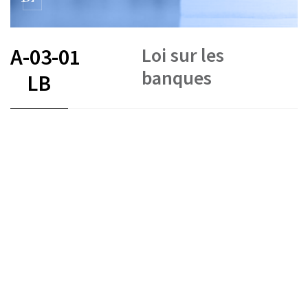
Loi sur les
A-03-01
banques
LB
FR
DE
IT
État le