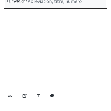
mybf.ch/
des filiales étrangères
Table des matières
Guide d’utilisation
Télécharger BF25
Autorégulation reconnue comme standard minimal
par la FINMA
Liste des auteurs
Liste des abréviations
Archive BF (depuis 2009)