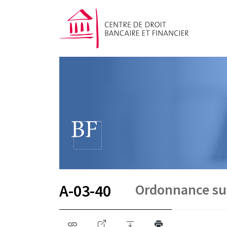
Ordonnance sur
A-03-40