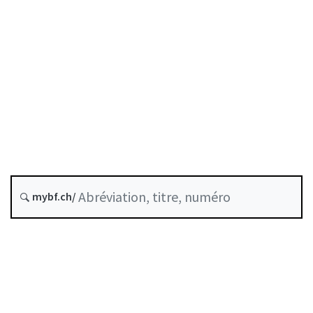
État le
Date d’origine :
Historique
Recueil systématique :
961.011
mybf.ch/
Réassurance