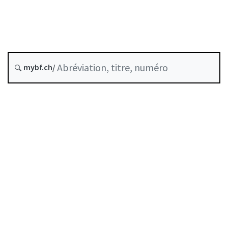
État le
Date d’origine :
Historique
mybf.ch/
Recueil systématique :
831.40
Table des matières
Guide d’utilisation
Télécharger BF25
Autorégulation reconnue comme standard minimal
par la FINMA