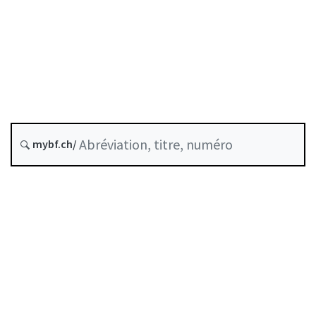
État le
Date d’origine :
Historique
mybf.ch/
Recueil systématique :
235.11
Table des matières
Guide d’utilisation