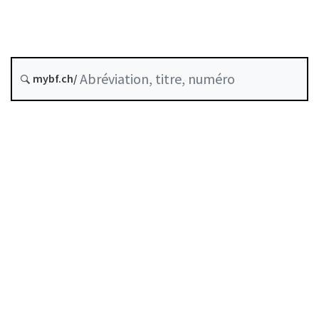
Négoce de valeurs mobilières
État le
mybf.ch/
Date d’origine :
Table des matières
Guide d’utilisation
Télécharger BF25
Autorégulation reconnue comme standard minimal
par la FINMA