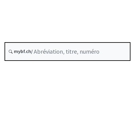
Assurances
État le
Date d’origine :
Dernière modification :
mybf.ch/
Historique
Table des matières
Guide d’utilisation
Télécharger BF25