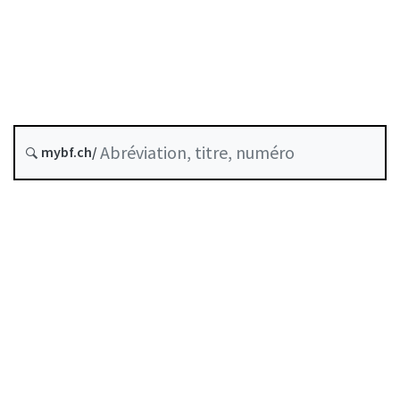
Négoce de valeurs mobilières
État le
Date d’origine :
mybf.ch/
Historique
Table des matières
Guide d’utilisation
Télécharger BF25