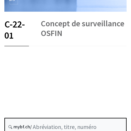
Concept de surveillance
C-22-
OSFIN
01
FR
DE
IT
État le
mybf.ch/