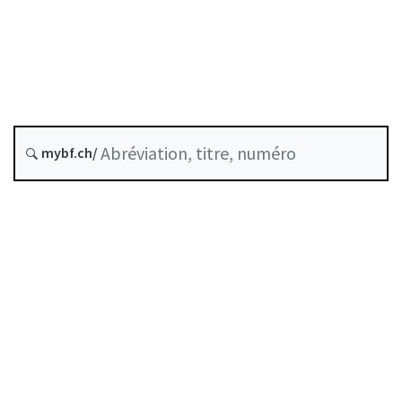
État le
Date d’origine :
Dernière modification :
Historique
mybf.ch/
Autorégulation reconnue par la FINMA
Table des matières
Guide d’utilisation
Télécharger BF25