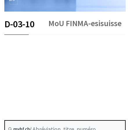
MoU FINMA-esisuisse
D-03-10
DE
Garantie des dépôts
État le
mybf.ch/