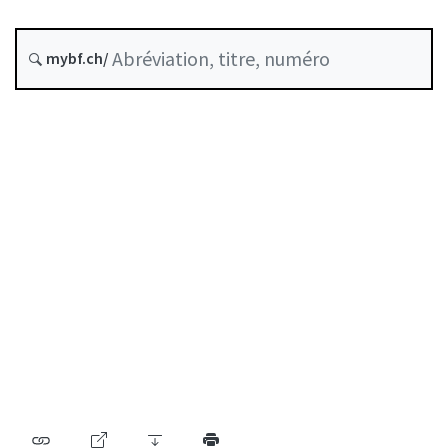
État le
mybf.ch/
Date d’origine :
Table des matières
Guide d’utilisation
Télécharger BF25
Autorégulation reconnue comme standard minimal
par la FINMA
Liste des auteurs
Liste des abréviations