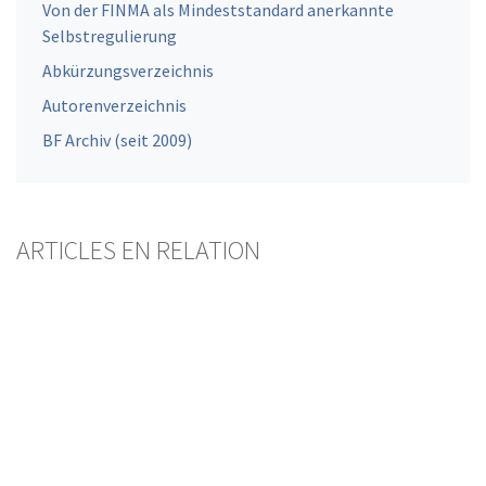
Von der FINMA als Mindeststandard anerkannte
Selbstregulierung
Abkürzungsverzeichnis
Autorenverzeichnis
BF Archiv (seit 2009)
ARTICLES EN RELATION
Das L-QIF kommt!
Inkrafttreten der Revision des KAG und der KKV
am 1. März 2024