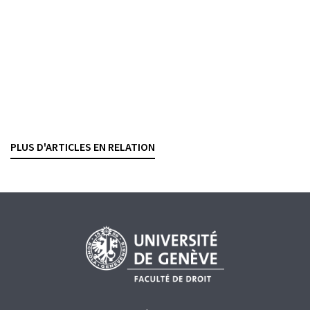
INTERESSENKONFLIKTE
KOLLEKTIVANLAGEN
RETROZESSIONEN
VERMÖGENSVERWALTUNG
Kollektive Kapitalanlagen
Eine (willkommene) Klärung der Meldepflicht
von Beteiligungen
LUKAZ SAMB
— 6 OKTOBER 2022
PLUS D'ARTICLES EN RELATION
EFFEKTENHANDEL
FINANZMARKTINFRASTRUKTUREN
KOLLEKTIVANLAGEN