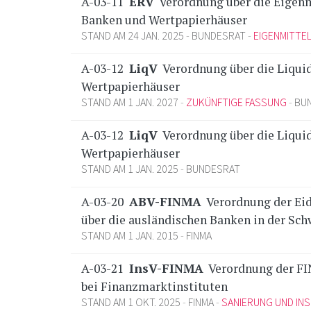
A-03-11
ERV
Verordnung über die Eigenm
Banken und Wertpapierhäuser
STAND AM 24 JAN. 2025
BUNDESRAT
EIGENMITTE
A-03-12
LiqV
Verordnung über die Liqui
Wertpapierhäuser
STAND AM 1 JAN. 2027
ZUKÜNFTIGE FASSUNG
BU
A-03-12
LiqV
Verordnung über die Liqui
Wertpapierhäuser
STAND AM 1 JAN. 2025
BUNDESRAT
A-03-20
ABV-FINMA
Verordnung der Ei
über die ausländischen Banken in der Sch
STAND AM 1 JAN. 2015
FINMA
A-03-21
InsV-FINMA
Verordnung der FI
bei Finanzmarktinstituten
STAND AM 1 OKT. 2025
FINMA
SANIERUNG UND IN