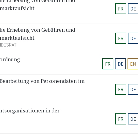
die Erhebung von Gebühren und
zmarktaufsicht
FR
DE
die Erhebung von Gebühren und
zmarktaufsicht
FR
DE
NDESRAT
rordnung
FR
DE
EN
Bearbeitung von Personendaten im
FR
DE
htsorganisationen in der
FR
DE