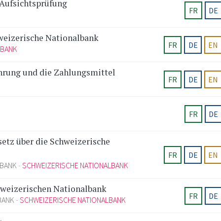
Aufsichtsprüfung
FR
DE
weizerische Nationalbank
FR
DE
EN
LBANK
hrung und die Zahlungsmittel
FR
DE
EN
FR
DE
tz über die Schweizerische
FR
DE
EN
LBANK
SCHWEIZERISCHE NATIONALBANK
hweizerischen Nationalbank
FR
DE
BANK
SCHWEIZERISCHE NATIONALBANK