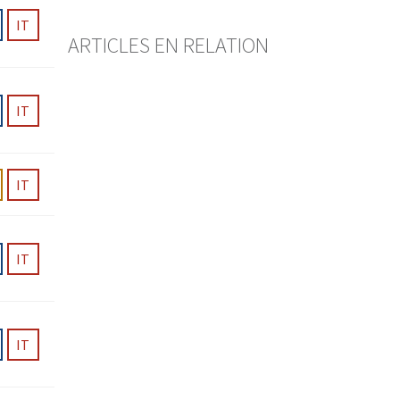
IT
ARTICLES EN RELATION
IT
Privatversicherung
IT
Vorrisikoklausel und
Grundsatz der lückenlosen
Versicherungsdeckung in der
IT
Haftpflichtversicherung
MARCO MAZZILLI
— 29 JULI 2026
In seinem Urteil 4A_433/2025 vom
IT
27. Mai 2026 weist das
Bundesgericht die Beschwerde