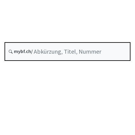
Schiedsverfahren und Mediation
Stand am
Entstehungsdatum :
mybf.ch/
Historie
Inhaltsverzeichnis
Benutzerhandbuch
PDF herunterladen