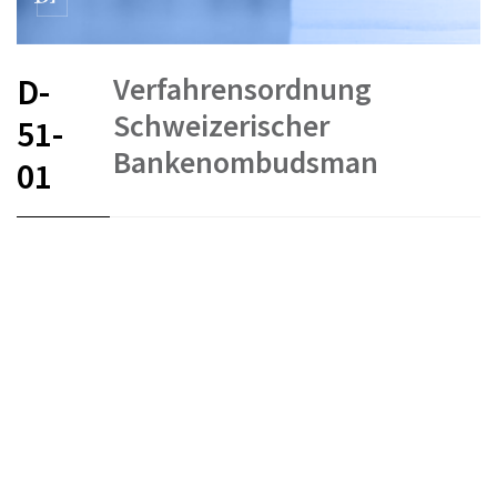
Verfahrensordnung
D-
Schweizerischer
51-
Bankenombudsman
01
FR
DE
EN
IT