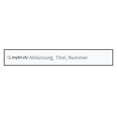
Versicherungen
Stand am
Entstehungsdatum :
Letzte Änderung :
mybf.ch/
Historie
Inhaltsverzeichnis
Benutzerhandbuch