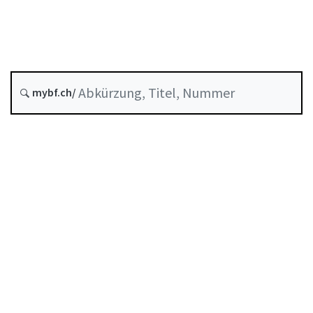
Entstehungsdatum :
Historie
mybf.ch/
Systematische Rechtssammlung :
211.423.41
Inhaltsverzeichnis
Benutzerhandbuch
PDF herunterladen
Von der FINMA als Mindeststandard anerkannte
Selbstregulierung