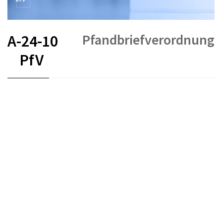
Pfandbriefverordnung
A-24-10
PfV
FR
DE
IT
Stand am