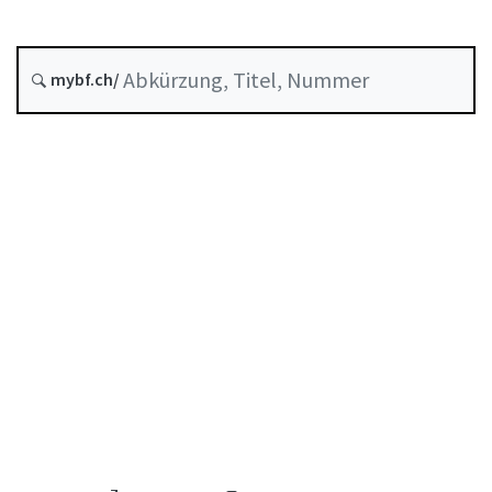
Stand am
Entstehungsdatum :
mybf.ch/
Systematische Rechtssammlung :
956.134
Inhaltsverzeichnis
Benutzerhandbuch
PDF herunterladen
Von der FINMA als Mindeststandard anerkannte
Selbstregulierung
Abkürzungsverzeichnis
Autorenverzeichnis