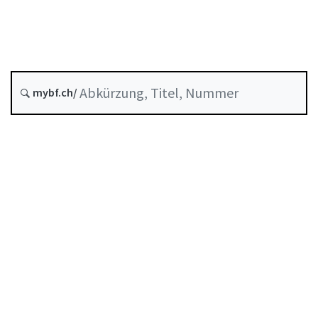
Schweizerische Nationalbank
Stand am
Entstehungsdatum :
mybf.ch/
Historie
Inhaltsverzeichnis
Benutzerhandbuch
PDF herunterladen
Von der FINMA als Mindeststandard anerkannte
Selbstregulierung