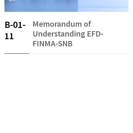
Memorandum of
B-01-
Understanding EFD-
11
FINMA-SNB
FR
DE
EN
IT